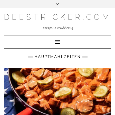
Skip
Toggle
Facebook
Instagram
YouTube
Feed
to
header
content
DEESTRICKER.COM
ketogene ernährung
Toggle Navigation
HAUPTMAHLZEITEN