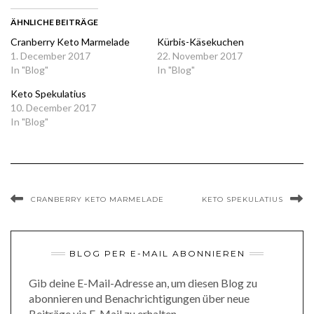
ÄHNLICHE BEITRÄGE
Cranberry Keto Marmelade
Kürbis-Käsekuchen
1. December 2017
22. November 2017
In "Blog"
In "Blog"
Keto Spekulatius
10. December 2017
In "Blog"
CRANBERRY KETO MARMELADE
KETO SPEKULATIUS
BLOG PER E-MAIL ABONNIEREN
Gib deine E-Mail-Adresse an, um diesen Blog zu
abonnieren und Benachrichtigungen über neue
Beiträge via E-Mail zu erhalten.