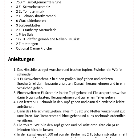
750
ml
selbstgemachte Brühe
3
EL
Schweineschmalz
2
EL
Tomatenmark
2
TL
Johannisbrotkernmehl
6
Wacholderbeeren
3
Lorbeerblätter
2
EL
Cranberry-Marmelade
1
Prise
Salz
1/2
TL
Pfeffer, gemahlene Nelken, Muskat
2
Zimtstangen
Optional
Crème Fraiche
Anleitungen
Das Hirschfleisch gut waschen und trocken tupfen. Zwiebeln in Würfel
schneiden.
1 EL Schweineschmalz in einen großen Topf geben und erhitzen.
Speckwürfel darin knusprig anbraten. Danach herausnehmen und in ein
Schälchen geben.
Einen weiteren EL Schmalz in den Topf geben und Fleisch portionsweise
darin braun anbraten. Herausnehmen und auf einen Teller geben.
Den letzten EL Schmalz in den Topf geben und dann die Zwiebeln leicht
anbräunen.
Dann das Fleisch hinzugeben, alles mit Salz und Pfeffer würzen und gut
umrühren. Das Tomatenmark hinzugeben und alles nochmals ordentlich
verrühren.
Die 250 ml Wein in den Topf geben und bei mittlerer Hitze ein paar
Minuten köcheln lassen.
In der Zwischenzeit 500 ml von der Brühe mit 2 TL Johannisbrotkernmehl