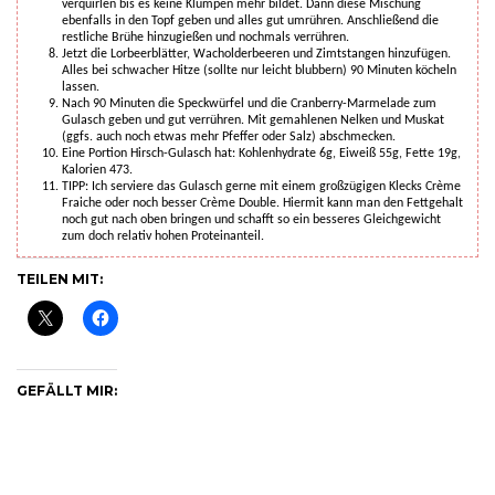
verquirlen bis es keine Klumpen mehr bildet. Dann diese Mischung
ebenfalls in den Topf geben und alles gut umrühren. Anschließend die
restliche Brühe hinzugießen und nochmals verrühren.
Jetzt die Lorbeerblätter, Wacholderbeeren und Zimtstangen hinzufügen.
Alles bei schwacher Hitze (sollte nur leicht blubbern) 90 Minuten köcheln
lassen.
Nach 90 Minuten die Speckwürfel und die Cranberry-Marmelade zum
Gulasch geben und gut verrühren. Mit gemahlenen Nelken und Muskat
(ggfs. auch noch etwas mehr Pfeffer oder Salz) abschmecken.
Eine Portion Hirsch-Gulasch hat: Kohlenhydrate 6g, Eiweiß 55g, Fette 19g,
Kalorien 473.
TIPP: Ich serviere das Gulasch gerne mit einem großzügigen Klecks Crème
Fraiche oder noch besser Crème Double. Hiermit kann man den Fettgehalt
noch gut nach oben bringen und schafft so ein besseres Gleichgewicht
zum doch relativ hohen Proteinanteil.
TEILEN MIT:
GEFÄLLT MIR: