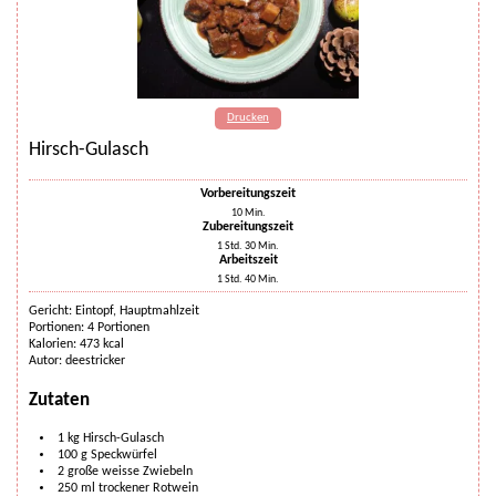
Drucken
Hirsch-Gulasch
Vorbereitungszeit
10
Min.
Zubereitungszeit
1
Std.
30
Min.
Arbeitszeit
1
Std.
40
Min.
Gericht:
Eintopf, Hauptmahlzeit
Portionen
:
4
Portionen
Kalorien
:
473
kcal
Autor
:
deestricker
Zutaten
1
kg
Hirsch-Gulasch
100
g
Speckwürfel
2
große weisse Zwiebeln
250
ml
trockener Rotwein