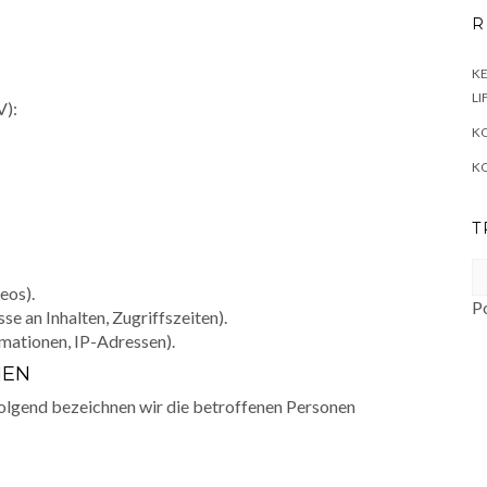
R
KE
LI
V):
KO
K
T
eos).
P
e an Inhalten, Zugriffszeiten).
mationen, IP-Adressen).
NEN
lgend bezeichnen wir die betroffenen Personen