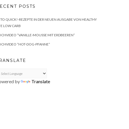
ECENT POSTS
TO QUICK!-REZEPTE IN DER NEUEN AUSGABE VON HEALTHY
FE LOW CARB
CHVIDEO “VANILLE-MOUSSE MIT ERDBEEREN”
OCHVIDEO “HOT-DOG-PFANNE”
RANSLATE
owered by
Translate