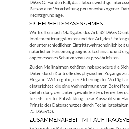
DSGVO. Für den Fall, dass lebenswichtige Interess
Person eine Verarbeitung personenbezogener Daten 
Rechtsgrundlage.
SICHERHEITSMASSNAHMEN
Wir treffen nach Maßgabe des Art. 32 DSGVO unte
Implementierungskosten und der Art, des Umfangs
der unterschiedlichen Eintrittswahrscheinlichkeit 
natürlicher Personen, geeignete technische und o
angemessenes Schutzniveau zu gewährleisten.
Zu den Maßnahmen gehören insbesondere die Sicher
Daten durch Kontrolle des physischen Zugangs zu de
Eingabe, Weitergabe, der Sicherung der Verfügbar
eingerichtet, die eine Wahrnehmung von Betroffen
Gefährdung der Daten gewährleisten. Ferner berü
bereits bei der Entwicklung, bzw. Auswahl von Ha
Prinzip des Datenschutzes durch Technikgestaltung
25 DSGVO).
ZUSAMMENARBEIT MIT AUFTRAGSVE
Sofern wir im Rahmen unserer Verarbeitung Date