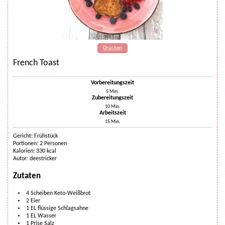
Drucken
French Toast
Vorbereitungszeit
5
Min.
Zubereitungszeit
10
Min.
Arbeitszeit
15
Min.
Gericht:
Frühstück
Portionen
:
2
Personen
Kalorien
:
330
kcal
Autor
:
deestricker
Zutaten
4
Scheiben
Keto-Weißbrot
2
Eier
1
EL
flüssige Schlagsahne
1
EL
Wasser
1
Prise
Salz