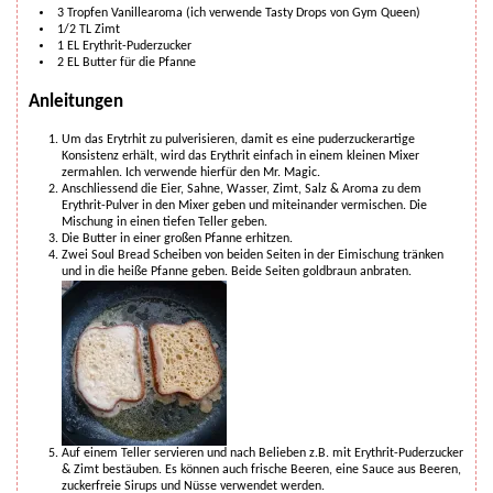
3
Tropfen
Vanillearoma (ich verwende Tasty Drops von Gym Queen)
1/2
TL
Zimt
1
EL
Erythrit-Puderzucker
2
EL
Butter für die Pfanne
Anleitungen
Um das Erytrhit zu pulverisieren, damit es eine puderzuckerartige
Konsistenz erhält, wird das Erythrit einfach in einem kleinen Mixer
zermahlen. Ich verwende hierfür den Mr. Magic.
Anschliessend die Eier, Sahne, Wasser, Zimt, Salz & Aroma zu dem
Erythrit-Pulver in den Mixer geben und miteinander vermischen. Die
Mischung in einen tiefen Teller geben.
Die Butter in einer großen Pfanne erhitzen.
Zwei Soul Bread Scheiben von beiden Seiten in der Eimischung tränken
und in die heiße Pfanne geben. Beide Seiten goldbraun anbraten.
Auf einem Teller servieren und nach Belieben z.B. mit Erythrit-Puderzucker
& Zimt bestäuben. Es können auch frische Beeren, eine Sauce aus Beeren,
zuckerfreie Sirups und Nüsse verwendet werden.