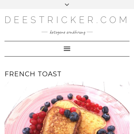
Skip
Toggle
Facebook
Instagram
YouTube
Feed
to
header
content
DEESTRICKER.COM
ketogene ernährung
Toggle Navigation
FRENCH TOAST