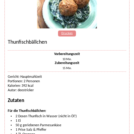
Drucken
Thunfischbällchen
Vorbereitungszeit
10
Min.
Zubereitungszeit
15
Min.
Gericht:
Hauptmahlzeit
Portionen
:
2
Personen
Kalorien
:
392
kcal
Autor
:
deestricker
Zutaten
Für die Thunfischbällchen:
2
Dosen
Thunfisch in Wasser (nicht in Öl!)
1
Ei
50
g
geriebenen Parmesankäse
1
Prise
Salz & Pfeffer