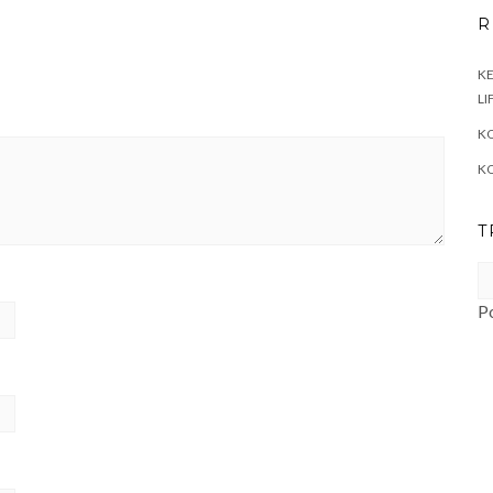
R
KE
LI
KO
K
T
P