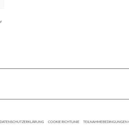
or
DATENSCHUTZERKLÄRUNG
COOKIE RICHTLINIE
TEILNAHMEBEDINGUNGEN 