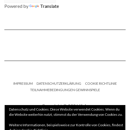
Powered by
Translate
IMPRESSUM
DATENSCHUTZERKLÄRUNG
COOKIE RICHTLINIE
TEILNAHMEBEDINGUNGEN GEWINNSPIELE
Copyright © 2026
Kale
Datenschutz und Cookies: Diese Website verwendet Cookies. Wenn du
die Website weiterhin nutzt, stimmst du der Verwendung von Cookies zu.
Kale
by LyraThemes.com.
Weitere Informationen, beispielsweise zur Kontrolle von Cookies, findest