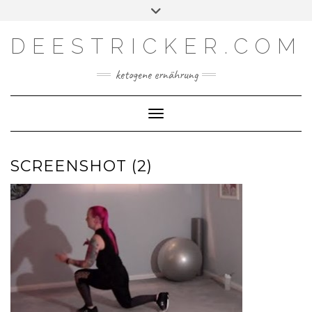
Skip
Toggle
Facebook
Instagram
YouTube
Feed
to
header
content
DEESTRICKER.COM
ketogene ernährung
Toggle Navigation
SCREENSHOT (2)