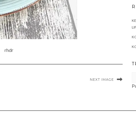
R
KE
LI
KO
K
rhdr
T
NEXT IMAGE
P