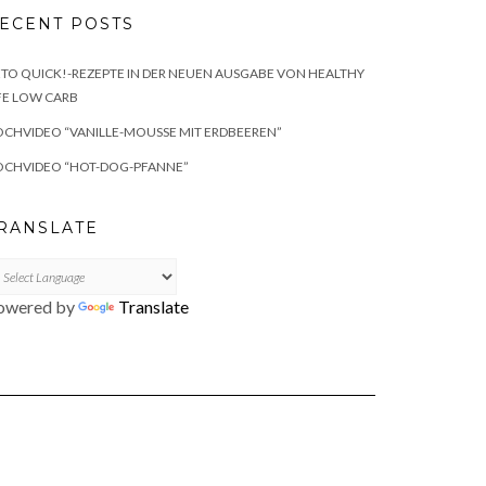
ECENT POSTS
TO QUICK!-REZEPTE IN DER NEUEN AUSGABE VON HEALTHY
FE LOW CARB
CHVIDEO “VANILLE-MOUSSE MIT ERDBEEREN”
OCHVIDEO “HOT-DOG-PFANNE”
RANSLATE
owered by
Translate