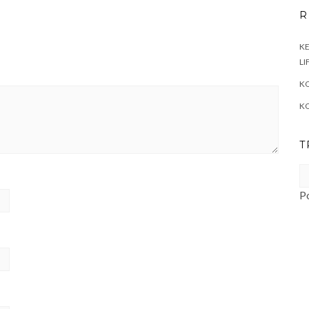
R
KE
LI
KO
K
T
P