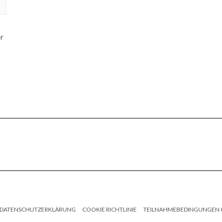
or
DATENSCHUTZERKLÄRUNG
COOKIE RICHTLINIE
TEILNAHMEBEDINGUNGEN 