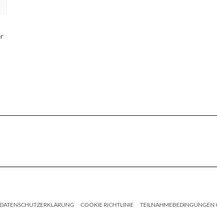
or
DATENSCHUTZERKLÄRUNG
COOKIE RICHTLINIE
TEILNAHMEBEDINGUNGEN 