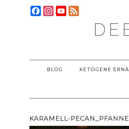
Skip
to
Facebook
Instagram
YouTube
Feed
content
DE
BLOG
KETOGENE ERN
KARAMELL-PECAN_PFANNE