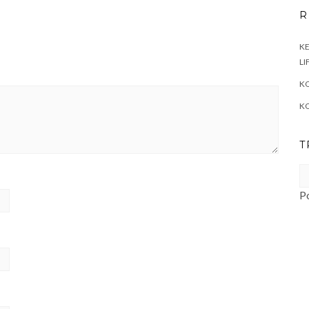
R
KE
LI
KO
K
T
P