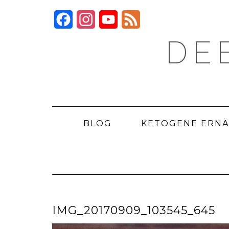
Skip
to
Facebook
Instagram
YouTube
Feed
content
DE
BLOG
KETOGENE ERN
IMG_20170909_103545_645