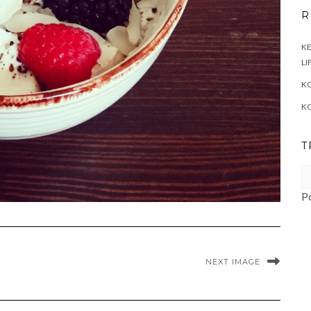
R
KE
LI
KO
K
T
P
NEXT IMAGE