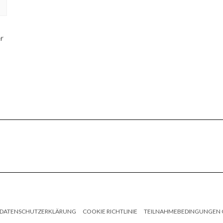
or
DATENSCHUTZERKLÄRUNG
COOKIE RICHTLINIE
TEILNAHMEBEDINGUNGEN 