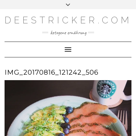
Skip
Toggle
Facebook
Instagram
YouTube
Feed
to
header
content
DEESTRICKER.COM
ketogene ernährung
Toggle Navigation
IMG_20170816_121242_506