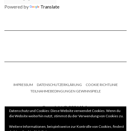
Powered by
Translate
IMPRESSUM
DATENSCHUTZERKLÄRUNG
COOKIE RICHTLINIE
TEILNAHMEBEDINGUNGEN GEWINNSPIELE
Copyright © 2026
Kale
Datenschutz und Cookies: Diese Website verwendet Cookies. Wenn du
die Website weiterhin nutzt, stimmst du der Verwendung von Cookies zu.
Kale
by LyraThemes.com.
Weitere Informationen, beispielsweise zur Kontrolle von Cookies, findest