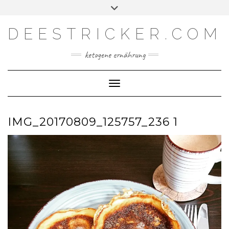
Skip
Toggle
Facebook
Instagram
YouTube
Feed
to
header
content
DEESTRICKER.COM
ketogene ernährung
Toggle Navigation
IMG_20170809_125757_236 1