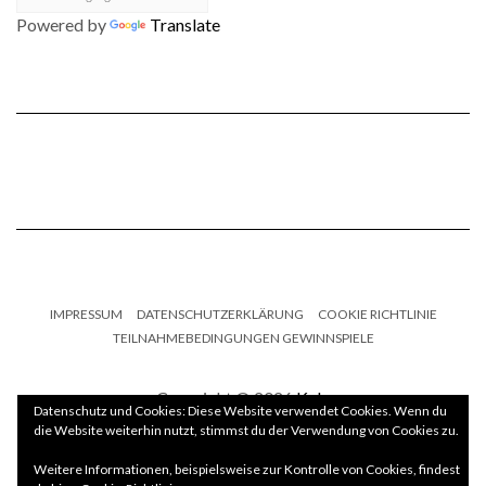
Powered by
Translate
IMPRESSUM
DATENSCHUTZERKLÄRUNG
COOKIE RICHTLINIE
TEILNAHMEBEDINGUNGEN GEWINNSPIELE
Copyright © 2026
Kale
Datenschutz und Cookies: Diese Website verwendet Cookies. Wenn du
die Website weiterhin nutzt, stimmst du der Verwendung von Cookies zu.
Kale
by LyraThemes.com.
Weitere Informationen, beispielsweise zur Kontrolle von Cookies, findest