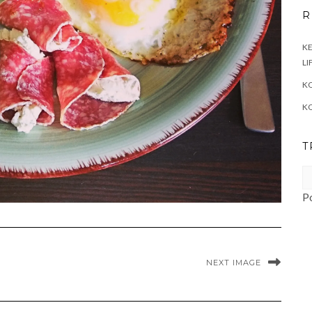
R
KE
LI
KO
K
T
P
NEXT IMAGE