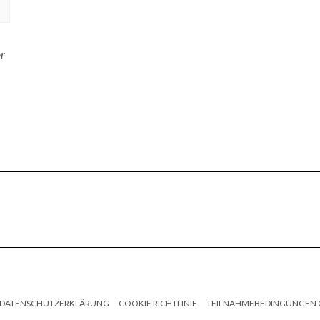
or
DATENSCHUTZERKLÄRUNG
COOKIE RICHTLINIE
TEILNAHMEBEDINGUNGEN 