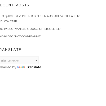
ECENT POSTS
TO QUICK!-REZEPTE IN DER NEUEN AUSGABE VON HEALTHY
FE LOW CARB
CHVIDEO “VANILLE-MOUSSE MIT ERDBEEREN”
OCHVIDEO “HOT-DOG-PFANNE”
RANSLATE
owered by
Translate