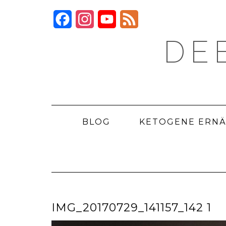
Skip
to
Facebook
Instagram
YouTube
Feed
content
DE
BLOG
KETOGENE ERN
IMG_20170729_141157_142 1