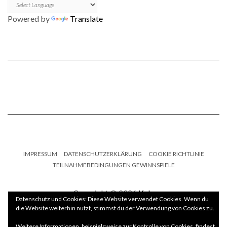
Powered by
Translate
IMPRESSUM
DATENSCHUTZERKLÄRUNG
COOKIE RICHTLINIE
TEILNAHMEBEDINGUNGEN GEWINNSPIELE
Copyright © 2026
Kale
Datenschutz und Cookies: Diese Website verwendet Cookies. Wenn du
die Website weiterhin nutzt, stimmst du der Verwendung von Cookies zu.
Kale
by LyraThemes.com.
Weitere Informationen, beispielsweise zur Kontrolle von Cookies, findest