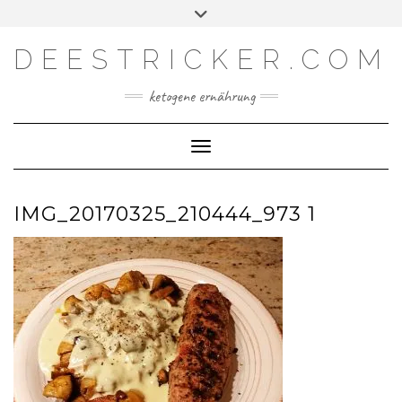
Skip
Toggle
Facebook
Instagram
YouTube
Feed
to
header
content
DEESTRICKER.COM
ketogene ernährung
Toggle Navigation
IMG_20170325_210444_973 1