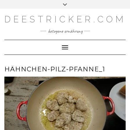
Skip
Toggle
Facebook
Instagram
YouTube
Feed
to
header
content
DEESTRICKER.COM
ketogene ernährung
Toggle Navigation
HÄHNCHEN-PILZ-PFANNE_1