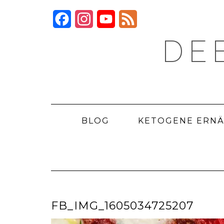
Skip
to
Facebook
Instagram
YouTube
Feed
content
DE
BLOG
KETOGENE ERN
FB_IMG_1605034725207