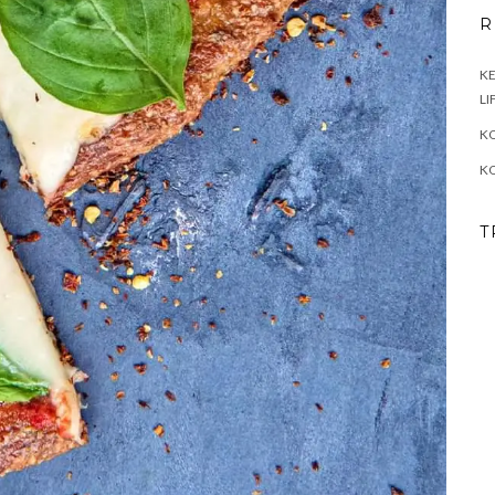
R
KE
LI
KO
K
T