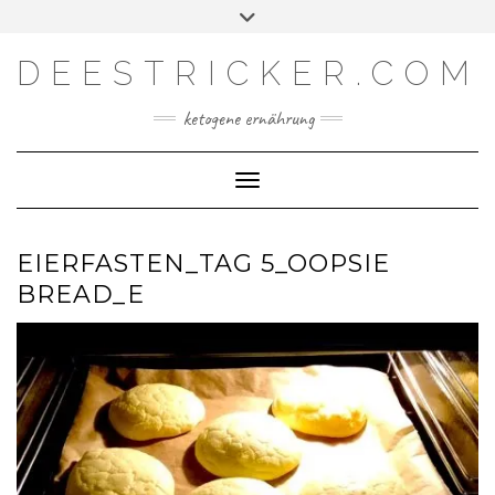
Skip
Toggle
Facebook
Instagram
YouTube
Feed
to
header
content
DEESTRICKER.COM
ketogene ernährung
Toggle Navigation
EIERFASTEN_TAG 5_OOPSIE
BREAD_E