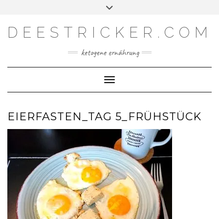
Skip
Toggle
Facebook
Instagram
YouTube
Feed
to
header
content
DEESTRICKER.COM
ketogene ernährung
Toggle Navigation
EIERFASTEN_TAG 5_FRÜHSTÜCK