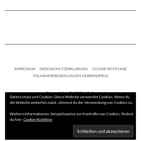
IMPRESSUM
DATENSCHUTZERKLÄRUNG
COOKIE RICHTLINIE
TEILNAHMEBEDINGUNGEN GEWINNSPIELE
Copyright © 2026
Kale
Datenschutz und Cookies: Diese Website verwendet Cookies. Wenn du
die Website weiterhin nutzt, stimmst du der Verwendung von Cookies zu.
Kale
by LyraThemes.com.
Weitere Informationen, beispielsweise zur Kontrolle von Cookies, findest
du hier:
Cookie-Richtlinie