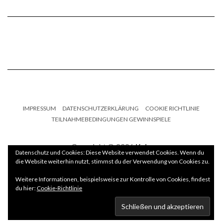
IMPRESSUM
DATENSCHUTZERKLÄRUNG
COOKIE RICHTLINIE
TEILNAHMEBEDINGUNGEN GEWINNSPIELE
Copyright © 2026
Kale
Datenschutz und Cookies: Diese Website verwendet Cookies. Wenn du
die Website weiterhin nutzt, stimmst du der Verwendung von Cookies zu.
Kale
by LyraThemes.com.
Weitere Informationen, beispielsweise zur Kontrolle von Cookies, findest
du hier:
Cookie-Richtlinie