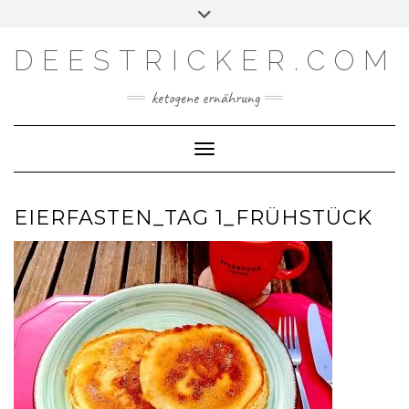
Skip
Toggle
Facebook
Instagram
YouTube
Feed
to
header
content
DEESTRICKER.COM
ketogene ernährung
Toggle Navigation
EIERFASTEN_TAG 1_FRÜHSTÜCK