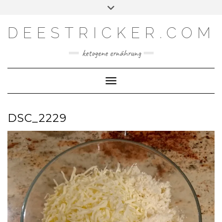
Skip
Toggle
Facebook
Instagram
YouTube
Feed
to
header
content
DEESTRICKER.COM
ketogene ernährung
Toggle Navigation
DSC_2229