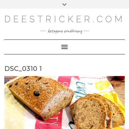
Skip
Toggle
Facebook
Instagram
YouTube
Feed
to
header
content
DEESTRICKER.COM
ketogene ernährung
Toggle Navigation
DSC_0310 1