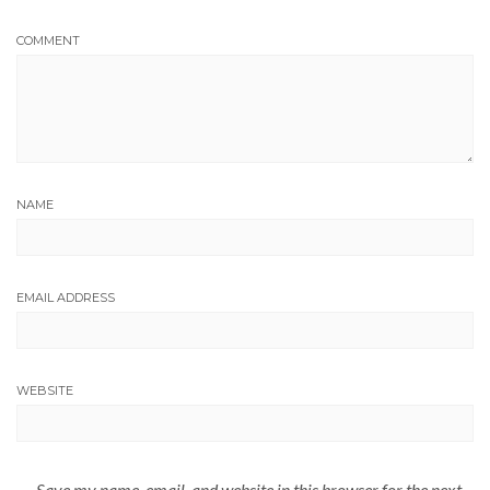
COMMENT
NAME
EMAIL ADDRESS
WEBSITE
Save my name, email, and website in this browser for the next