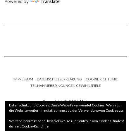
Powered by
Translate
IMPRESSUM
DATENSCHUTZERKLÄRUNG
COOKIE RICHTLINIE
TEILNAHMEBEDINGUNGEN GEWINNSPIELE
Copyright © 2026
Kale
Datenschutz und Cookies: Diese Website verwendet Cookies. Wenn du
Kale
by LyraThemes.com.
die Website weiterhin nutzt, stimmst du der Verwendung von Cookies zu.
Weitere Informationen, beispielsweise zur Kontrolle von Cookies, findest
du hier:
Cookie-Richtlinie