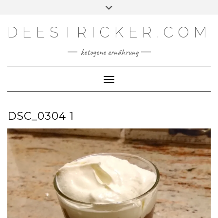
Skip
Toggle
Facebook
Instagram
YouTube
Feed
to
header
content
DEESTRICKER.COM
ketogene ernährung
Toggle Navigation
DSC_0304 1