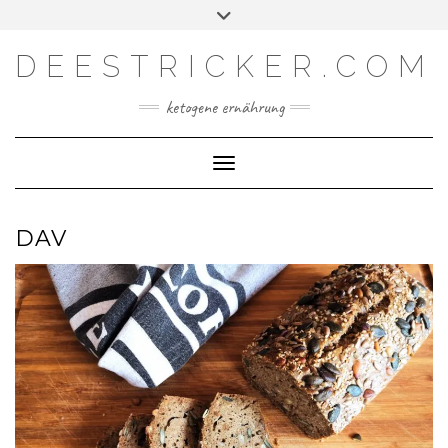
Skip
Toggle
Facebook
Instagram
YouTube
Feed
to
header
content
DEESTRICKER.COM
ketogene ernährung
Toggle Navigation
DAV