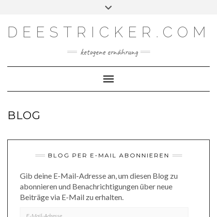
Skip
Toggle
Facebook
Instagram
YouTube
Feed
to
header
content
DEESTRICKER.COM
ketogene ernährung
Toggle Navigation
BLOG
BLOG PER E-MAIL ABONNIEREN
Gib deine E-Mail-Adresse an, um diesen Blog zu
abonnieren und Benachrichtigungen über neue
Beiträge via E-Mail zu erhalten.
E-