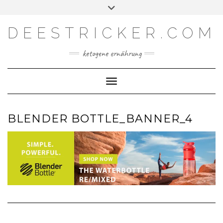
Skip
Toggle
Facebook
Instagram
YouTube
Feed
to
header
content
DEESTRICKER.COM
ketogene ernährung
Toggle Navigation
BLENDER BOTTLE_BANNER_4